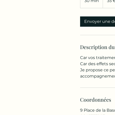
30 min
3
35 
0
m
i
Envoyer une 
n
Description du
Car vos traiteme
Car des effets se
Je propose ce pe
accompagnement 
Coordonnées
9 Place de la Bas