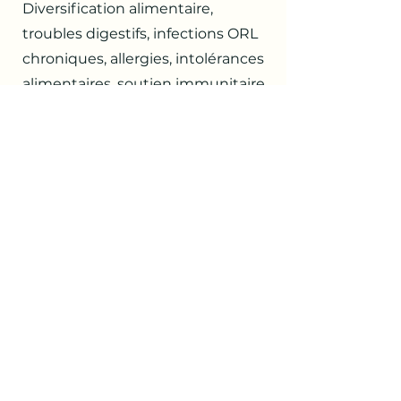
Diversification alimentaire,
troubles digestifs, infections ORL
chroniques, allergies, intolérances
alimentaires, soutien immunitaire
et équilibre du terrain
POUR LES FEMMES
Renforcement avant, pendant et